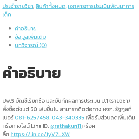
ประจำรายวิชา
,
สินค้าทั้งหมด
,
เอกสารการประเมินพัฒนาการ
เด็ก
คำอธิบาย
ข้อมูลเพิ่มเติม
บทวิจารณ์ (0)
คำอธิบาย
ปพ.5 บัญชีเรียกชื่อ และบันทึกผลการประเมิน ป.1 (รายวิชา)
สั่งซื้อตั้งแต่ 50 เล่มขึ้นไป สามารถติดต่อทาง หจก. รัฐกุลที่
เบอร์
081-6257458
,
043-340335
เพื่อรับส่วนลดเพิ่มเติม
หรือทางไลน์ Line ID:
@rathakun11
หรือค
ลิ๊ก
https://lin.ee/1yV7LXW