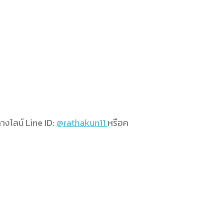
ทางไลน์ Line ID:
@rathakun11
หรือค