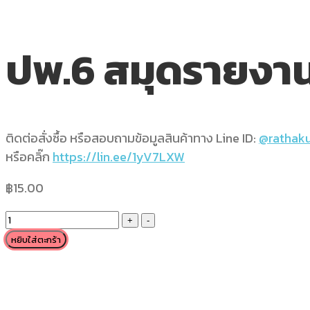
ปพ.6 สมุดรายงาน
ติดต่อสั่งซื้อ หรือสอบถามข้อมูลสินค้าทาง Line ID:
@rathaku
หรือคลิ๊ก
https://lin.ee/1yV7LXW
฿
15.00
ปพ.6
สมุด
หยิบใส่ตะกร้า
รายงาน
ประจำ
ตัว