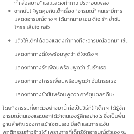
กำ ลังสบาย” และแสดงท่าทาง ประกอบเพลง
จากนั้นให้พูดคุยกับเด็กเรื่อง “อารมณ์” คนเรามีการ
แสดงอารมณ์ต่าง ๆ
ได้มากมาย เช่น ดีใจ รัก ขำขัน
โกรธ เสียใจ กลัว
แล้วให้เด็กได้ลองแสดงท่าทางทีละอารมณ์ออกมา เช่น
แสดงท่าทางดีใจพร้อมพูดว่า ดีใจจริง ๆ
แสดงท่าทางรักเพื่อนพร้อมพูดว่า ฉันรักเธอ
แสดงท่าทางโกรธเพื่อนพร้อมพูดว่า ฉันโกรธเธอ
แสดงท่าทางขำขันพร้อมพูดว่า การ์ตูนตลกดีนะ
โดยกิจกรรมที่ยกตัวอย่างมานี้ ถือเป็นวิธีที่ให้เด็ก ๆ ได้รู้จัก
อารมณ์ตนเองและบอกได้ว่าตนเองรู้สึกอย่างไร ซึ่งเป็นพื้น
ฐานสำคัญของการเข้าใจตนเอง มีสติ และการระงับ
พฤติกรรมก้าวร้าวได้ เพราะการที่เด็กรู้จักอารมณ์ตัวเอง จะ