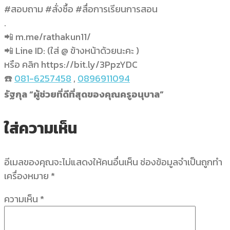
#สอบถาม #สั่งซื้อ #สื่อการเรียนการสอน
.
📲 m.me/rathakun11/
📲 Line ID: (ใส่ @ ข้างหน้าด้วยนะคะ )
หรือ คลิก https://bit.ly/3PpzYDC
☎️
081-6257458
,
0896911094
รัฐกุล “ผู้ช่วยที่ดีที่สุดของคุณครูอนุบาล”
ใส่ความเห็น
อีเมลของคุณจะไม่แสดงให้คนอื่นเห็น
ช่องข้อมูลจำเป็นถูกทำ
เครื่องหมาย
*
ความเห็น
*